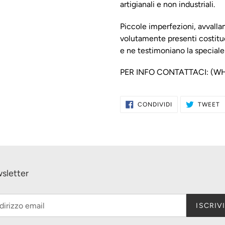
artigianali e non industriali.
Piccole imperfezioni, avvalla
volutamente presenti costitu
e ne testimoniano la speciale 
PER INFO CONTATTACI: (W
CONDIVIDI
T
CONDIVIDI
TWEET
SU
S
FACEBOOK
T
sletter
ISCRIVI