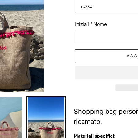
Iniziali / Nome
AGG
Inserimento
del
Shopping bag persona
prodotto
ricamato.
nel
carrello
Materiali specifici: