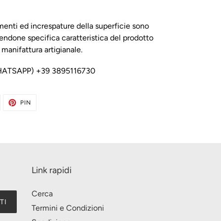
menti ed increspature della superficie sono
endone specifica caratteristica del prodotto
manifattura artigianale.
HATSAPP) +39 3895116730
WITTA
PINNA
PIN
U
SU
WITTER
PINTEREST
Link rapidi
Cerca
TI
Termini e Condizioni