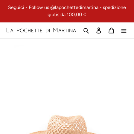
Vai
Seguici - Follow us @lapochettedimartina - spedizione
direttamente
gratis da 100,00 €
ai
contenuti
Cerca
Accedi
Carrello