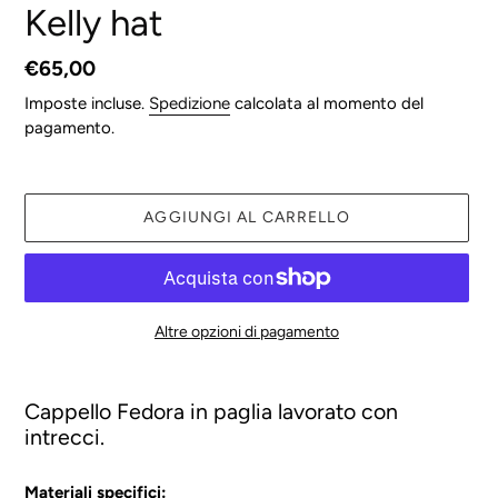
Kelly hat
Prezzo
€65,00
di
Imposte incluse.
Spedizione
calcolata al momento del
listino
pagamento.
AGGIUNGI AL CARRELLO
Altre opzioni di pagamento
Inserimento
del
Cappello Fedora in paglia lavorato con
prodotto
intrecci.
nel
carrello
Materiali specifici: